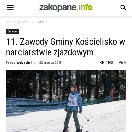
Strona główna
Galeria
Galeria
11. Zawody Gminy Kościelisko w
narciarstwie zjazdowym
Przez
webadmin
-
22 marca 2018
1105
0