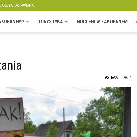
 JAKUBA, OKTAWIANA
ZAKOPANEM?
TURYSTYKA
NOCLEGI W ZAKOPANEM
tania
1035
0