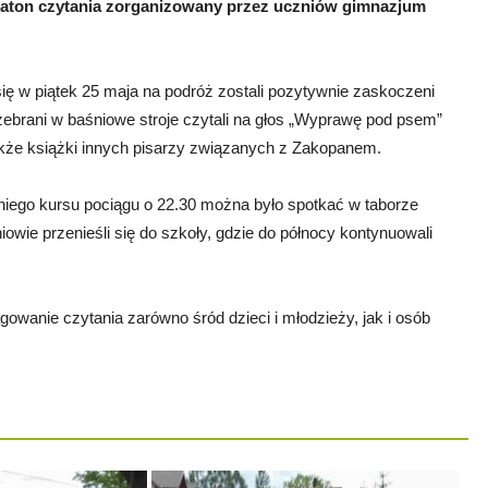
araton czytania zorganizowany przez uczniów gimnazjum
ię w piątek 25 maja na podróż zostali pozytywnie zaskoczeni
zebrani w baśniowe stroje czytali na głos „Wyprawę pod psem”
kże książki innych pisarzy związanych z Zakopanem.
niego kursu pociągu o 22.30 można było spotkać w taborze
owie przenieśli się do szkoły, gdzie do północy kontynuowali
owanie czytania zarówno śród dzieci i młodzieży, jak i osób