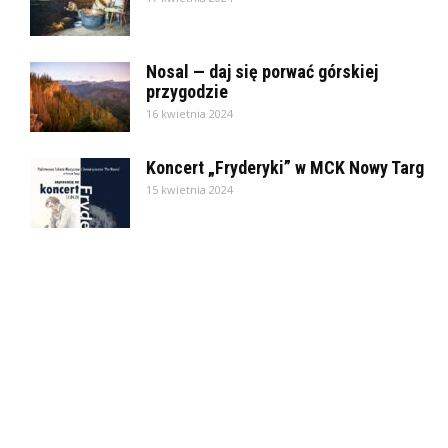
Nosal — daj się porwać górskiej
przygodzie
16 kwietnia 2024
Koncert „Fryderyki” w MCK Nowy Targ
15 kwietnia 2024