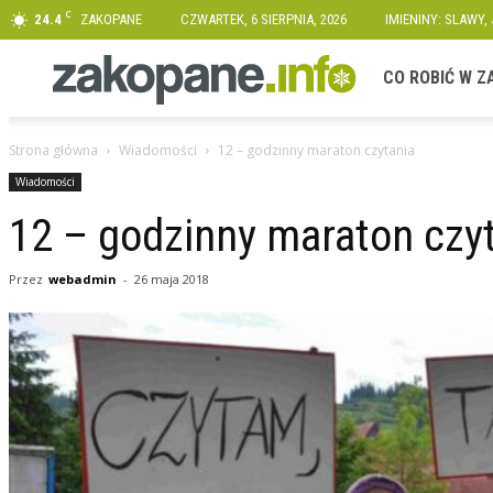
C
24.4
ZAKOPANE
CZWARTEK, 6 SIERPNIA, 2026
IMIENINY: SLAWY,
Zakopane.info
CO ROBIĆ W 
Strona główna
Wiadomości
12 – godzinny maraton czytania
Wiadomości
12 – godzinny maraton czy
Przez
webadmin
-
26 maja 2018