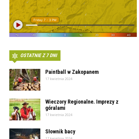
OSTATNIE Z 7 DNI
Paintball w Zakopanem
17 kwietnia 2024
Wieczory Regionalne. Imprezy z
góralami
17 kwietnia 2024
Słownik bacy
17 kwietnia 2024