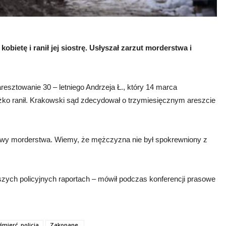
obietę i ranił jej siostrę. Usłyszał zarzut morderstwa i
esztowanie 30 – letniego Andrzeja Ł., który 14 marca
ężko ranił. Krakowski sąd zdecydował o trzymiesięcznym areszcie
tywy morderstwa. Wiemy, że mężczyzna nie był spokrewniony z
naszych policyjnych raportach – mówił podczas konferencji prasowe
śmierć. policja
Zakopane,