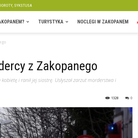
 DOROTY, SYKSTUSA
ZAKOPANEM?
TURYSTYKA
NOCLEGI W ZAKOPANEM
nego
rdercy z Zakopanego
obietę i ranił jej siostrę. Usłyszał zarzut morderstwa i
1328
0