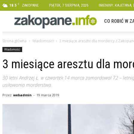
C
18.5
ZAKOPANE
PIĄTEK, 7 SIERPNIA, 2026
IMIENINY: KAJETANA,
Zakopane.info
CO ROBIĆ W 
Strona główna
Wiadomości
3 miesiące aresztu dla mordercy z Zakopa
Wiadomości
3 miesiące aresztu dla mo
30 letni Andrzej Ł. w czwartek 14 marca zamordował 72 – letnią k
usiłowania morderstwa.
Przez
webadmin
-
19 marca 2019