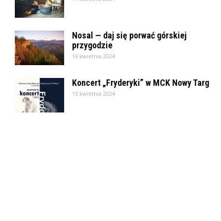
Nosal — daj się porwać górskiej
przygodzie
16 kwietnia 2024
Koncert „Fryderyki” w MCK Nowy Targ
15 kwietnia 2024