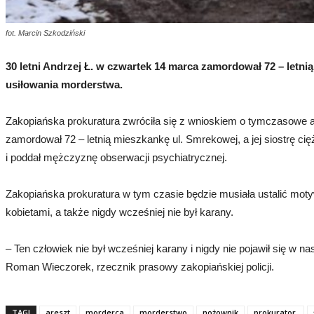
fot. Marcin Szkodziński
30 letni Andrzej Ł. w czwartek 14 marca zamordował 72 – letnią k
usiłowania morderstwa.
Zakopiańska prokuratura zwróciła się z wnioskiem o tymczasowe ar
zamordował 72 – letnią mieszkankę ul. Smrekowej, a jej siostrę ci
i poddał mężczyznę obserwacji psychiatrycznej.
Zakopiańska prokuratura w tym czasie będzie musiała ustalić mo
kobietami, a także nigdy wcześniej nie był karany.
– Ten człowiek nie był wcześniej karany i nigdy nie pojawił się w 
Roman Wieczorek, rzecznik prasowy zakopiańskiej policji.
TAGI
areszt
morderca
morderstwo
nożownik
prokurator,