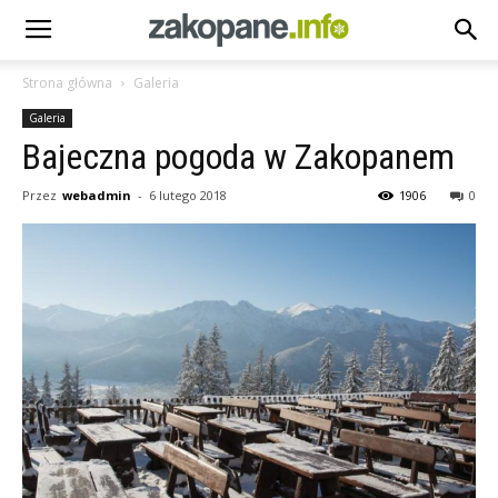
Strona główna
Galeria
Galeria
Bajeczna pogoda w Zakopanem
Przez
webadmin
-
6 lutego 2018
1906
0