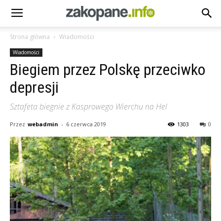
Strona główna
Wiadomości
Wiadomości
Biegiem przez Polskę przeciwko
depresji
Sztafeta biegnie z Kasprowego Wierchu na Hel
Przez
webadmin
-
6 czerwca 2019
1303
0