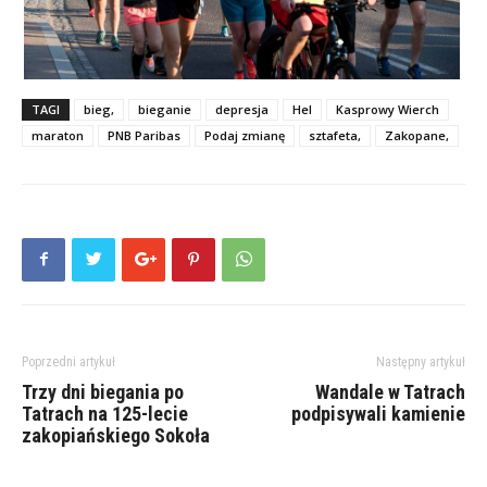
TAGI
bieg,
bieganie
depresja
Hel
Kasprowy Wierch
maraton
PNB Paribas
Podaj zmianę
sztafeta,
Zakopane,
Poprzedni artykuł
Następny artykuł
Trzy dni biegania po
Wandale w Tatrach
Tatrach na 125-lecie
podpisywali kamienie
zakopiańskiego Sokoła