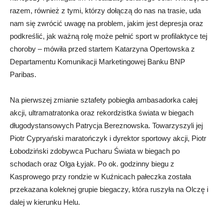
razem, również z tymi, którzy dołączą do nas na trasie, uda
nam się zwrócić uwagę na problem, jakim jest depresja oraz
podkreślić, jak ważną rolę może pełnić sport w profilaktyce tej
choroby – mówiła przed startem Katarzyna Opertowska z
Departamentu Komunikacji Marketingowej Banku BNP
Paribas.
Na pierwszej zmianie sztafety pobiegła ambasadorka całej
akcji, ultramatratonka oraz rekordzistka świata w biegach
długodystansowych Patrycja Bereznowska. Towarzyszyli jej
Piotr Cypryański maratończyk i dyrektor sportowy akcji, Piotr
Łobodziński zdobywca Pucharu Świata w biegach po
schodach oraz Olga Łyjak. Po ok. godzinny biegu z
Kasprowego przy rondzie w Kuźnicach pałeczka została
przekazana koleknej grupie biegaczy, która ruszyła na Olczę i
dalej w kierunku Helu.