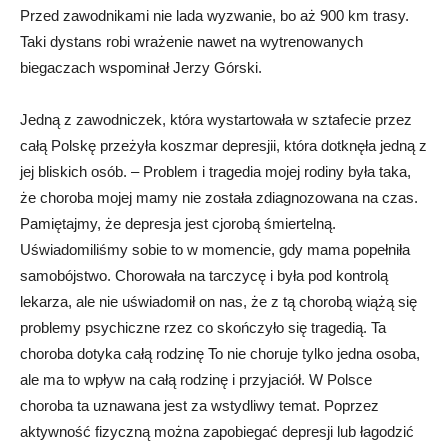
Przed zawodnikami nie lada wyzwanie, bo aż 900 km trasy.
Taki dystans robi wrażenie nawet na wytrenowanych
biegaczach wspominał Jerzy Górski.
Jedną z zawodniczek, która wystartowała w sztafecie przez
całą Polskę przeżyła koszmar depresjii, która dotknęła jedną z
jej bliskich osób. – Problem i tragedia mojej rodiny była taka,
że choroba mojej mamy nie została zdiagnozowana na czas.
Pamiętajmy, że depresja jest cjorobą śmiertelną.
Uświadomiliśmy sobie to w momencie, gdy mama popełniła
samobójstwo. Chorowała na tarczycę i była pod kontrolą
lekarza, ale nie uświadomił on nas, że z tą chorobą wiążą się
problemy psychiczne rzez co skończyło się tragedią. Ta
choroba dotyka całą rodzinę To nie choruje tylko jedna osoba,
ale ma to wpływ na całą rodzinę i przyjaciół. W Polsce
choroba ta uznawana jest za wstydliwy temat. Poprzez
aktywność fizyczną można zapobiegać depresji lub łagodzić