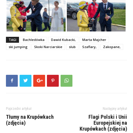
TAGI
Bachledówka
Dawid Kubacki,
Marta Majcher
ski jumping
Skoki Narciarskie
slub
Szaflary,
Zakopane,
Poprzedni artykuł
Następny artykuł
Tłumy na Krupówkach
Flagi Polski i Unii
(zdjęcia)
Europejskiej na
Krupówkach (zdjęcia)