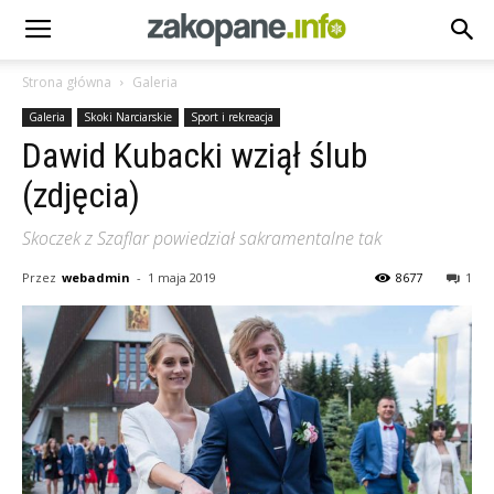
Strona główna
Galeria
Galeria
Skoki Narciarskie
Sport i rekreacja
Dawid Kubacki wziął ślub
(zdjęcia)
Skoczek z Szaflar powiedział sakramentalne tak
Przez
webadmin
-
1 maja 2019
8677
1