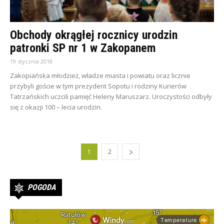
Obchody okrągłej rocznicy urodzin
patronki SP nr 1 w Zakopanem
19 stycznia 2018
Zakopiańska młodzież, władze miasta i powiatu oraz licznie
przybyli goście w tym prezydent Sopotu i rodziny Kurierów
Tatrzańskich uczcili pamięć Heleny Maruszarz. Uroczystości odbyły
się z okazji 100 – lecia urodzin.
1
2
POGODA