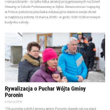
i niespodzianki – to tylko kilka atrakcji przygotowanych na Dzień
Otwarty w Szkole Podstawowej w Zębie. Nowoczesna i najwyżej
w Polsce położona placówka edukacyjna otwiera swoje drzwi
w najbliższą sobotę 10 marca 2018 r. w godz. 9.00-13.00 w nowym
budynku szkoły.
Rywalizacja o Puchar Wójta Gminy
Poronin
6 marca 2018
116 uczniów szkół z terenu gminy Poronin stawiło się na stacji