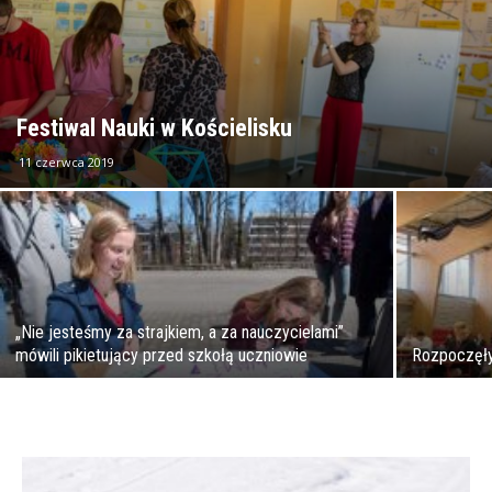
Festiwal Nauki w Kościelisku
11 czerwca 2019
„Nie jesteśmy za strajkiem, a za nauczycielami”
mówili pikietujący przed szkołą uczniowie
Rozpoczęły