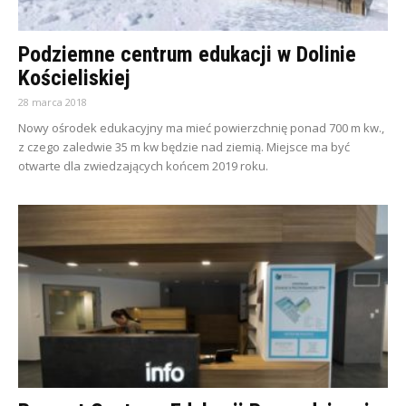
Podziemne centrum edukacji w Dolinie
Kościeliskiej
28 marca 2018
Nowy ośrodek edukacyjny ma mieć powierzchnię ponad 700 m kw.,
z czego zaledwie 35 m kw będzie nad ziemią. Miejsce ma być
otwarte dla zwiedzających końcem 2019 roku.