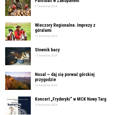
Paintball w Zakopanem
17 kwietnia 2024
Wieczory Regionalne. Imprezy z
góralami
17 kwietnia 2024
Słownik bacy
17 kwietnia 2024
Nosal — daj się porwać górskiej
przygodzie
16 kwietnia 2024
Koncert „Fryderyki” w MCK Nowy Targ
15 kwietnia 2024