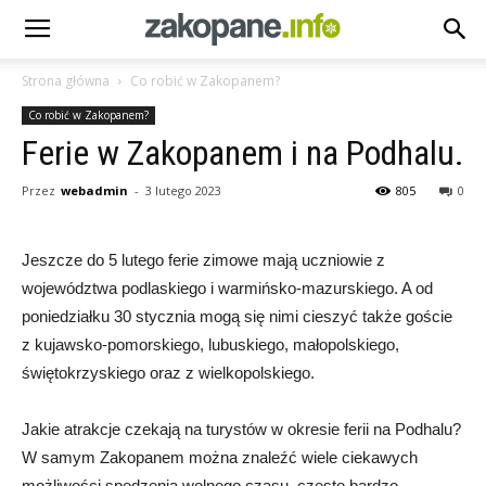
Strona główna
Co robić w Zakopanem?
Co robić w Zakopanem?
Ferie w Zakopanem i na Podhalu.
Przez
webadmin
-
3 lutego 2023
805
0
Jeszcze do 5 lutego ferie zimowe mają uczniowie z
województwa podlaskiego i warmińsko-mazurskiego. A od
poniedziałku 30 stycznia mogą się nimi cieszyć także goście
z kujawsko-pomorskiego, lubuskiego, małopolskiego,
świętokrzyskiego oraz z wielkopolskiego.
Jakie atrakcje czekają na turystów w okresie ferii na Podhalu?
W samym Zakopanem można znaleźć wiele ciekawych
możliwości spędzenia wolnego czasu, często bardzo