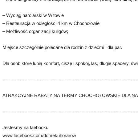
– Wyciąg narciarski w Witowie
– Restauracja w odległości 4 km w Chochołowie
– Możliwość organizacji kuligów;
Miejsce szczególnie polecane dla rodzin z dziećmi i dla par.
Dla osób które lubią komfort, ciszę i spokój, las, długie spacery, ś
================================================
ATRAKCYJNE RABATY NA TERMY CHOCHOŁOWSKIE DLA NAS
================================================
Jesteśmy na faebooku
www.facebook.com/domekuhorarow