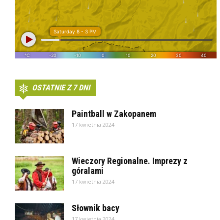
OSTATNIE Z 7 DNI
Paintball w Zakopanem
17 kwietnia 2024
Wieczory Regionalne. Imprezy z
góralami
17 kwietnia 2024
Słownik bacy
17 kwietnia 2024