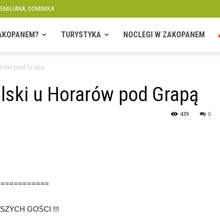
 EMILIANA, DOMINIKA
ZAKOPANEM?
TURYSTYKA
NOCLEGI W ZAKOPANEM
arów pod Grapą
ski u Horarów pod Grapą
439
0
============
ZYCH GOŚCI !!!