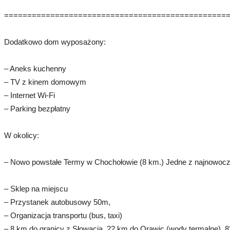
================================================
Dodatkowo dom wyposażony:
– Aneks kuchenny
– TV z kinem domowym
– Internet Wi-Fi
– Parking bezpłatny
W okolicy:
– Nowo powstałe Termy w Chochołowie (8 km.) Jedne z najnowocze
– Sklep na miejscu
– Przystanek autobusowy 50m,
– Organizacja transportu (bus, taxi)
– 8 km do granicy z Słowacją, 22 km do Orawic (wody termalne), 8