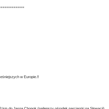
============
śniejszych w Europie.!!
3 km do Jasna Chopok (najlepszy ośrodek narciarski na Słowacji)