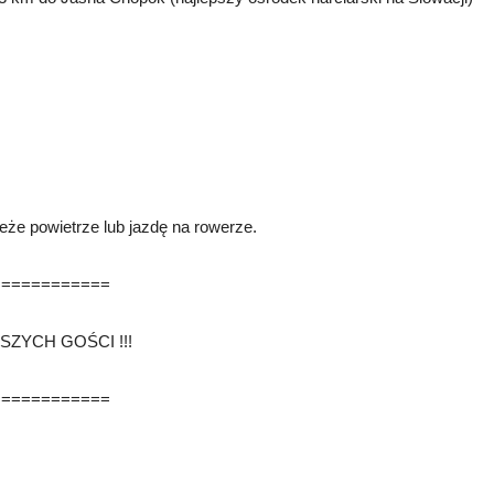
wieże powietrze lub jazdę na rowerze.
============
ZYCH GOŚCI !!!
============