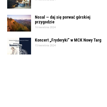
Nosal — daj się porwać górskiej
przygodzie
16 kwietnia 2024
Koncert „Fryderyki” w MCK Nowy Targ
15 kwietnia 2024