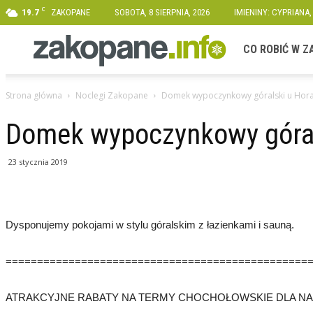
C
19.7
ZAKOPANE
SOBOTA, 8 SIERPNIA, 2026
IMIENINY: CYPRIANA,
Zakopane.info
CO ROBIĆ W 
Strona główna
Noclegi Zakopane
Domek wypoczynkowy góralski u Hor
Domek wypoczynkowy góral
23 stycznia 2019
Dysponujemy pokojami w stylu góralskim z łazienkami i sauną.
================================================
ATRAKCYJNE RABATY NA TERMY CHOCHOŁOWSKIE DLA NAS