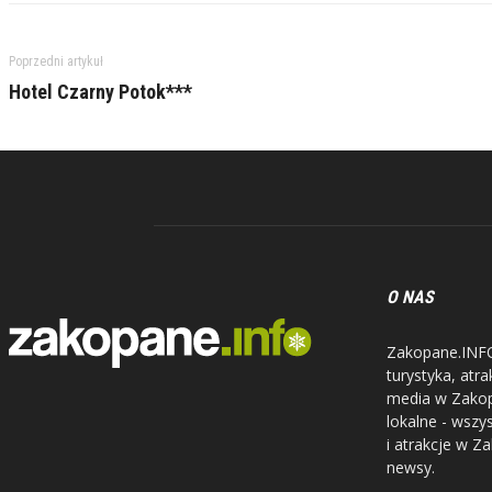
Poprzedni artykuł
Hotel Czarny Potok***
O NAS
Zakopane.INFO 
turystyka, atr
media w Zakopa
lokalne - wszy
i atrakcje w Z
newsy.