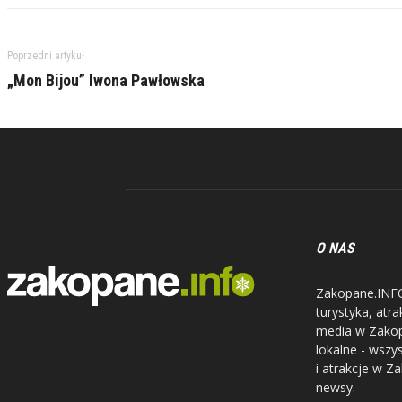
Poprzedni artykuł
„Mon Bijou” Iwona Pawłowska
O NAS
Zakopane.INFO 
turystyka, atr
media w Zakopa
lokalne - wszy
i atrakcje w Z
newsy.