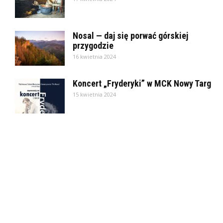
Nosal — daj się porwać górskiej
przygodzie
16 kwietnia 2024
Koncert „Fryderyki” w MCK Nowy Targ
15 kwietnia 2024