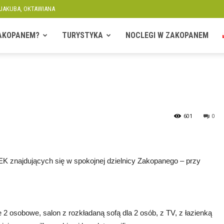
 JAKUBA, OKTAWIANA
ZAKOPANEM?
TURYSTYKA
NOCLEGI W ZAKOPANEM
601
0
najdujących się w spokojnej dzielnicy Zakopanego – przy
2 osobowe, salon z rozkładaną sofą dla 2 osób, z TV, z łazienką