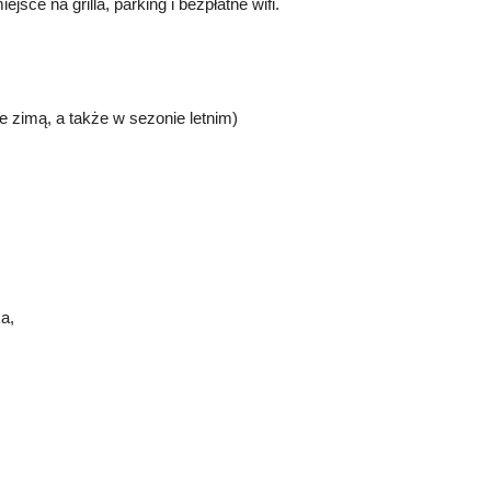
e na grilla, parking i bezpłatne wifi.
e zimą, a także w sezonie letnim)
a,