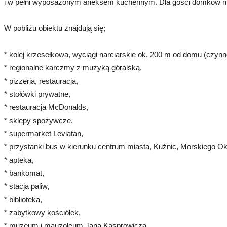
i w pełni wyposażonym aneksem kuchennym. Dla gości domków miejsc
W pobliżu obiektu znajdują się;
* kolej krzesełkowa, wyciągi narciarskie ok. 200 m od domu (czynn
* regionalne karczmy z muzyką góralską,
* pizzeria, restauracja,
* stołówki prywatne,
* restauracja McDonalds,
* sklepy spożywcze,
* supermarket Leviatan,
* przystanki bus w kierunku centrum miasta, Kuźnic, Morskiego Ok
* apteka,
* bankomat,
* stacja paliw,
* biblioteka,
* zabytkowy kościółek,
* muzeum i mauzoleum Jana Kasprowicza.