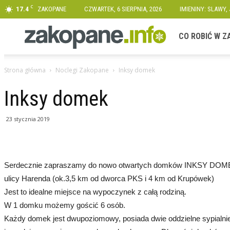
C
17.4
ZAKOPANE
CZWARTEK, 6 SIERPNIA, 2026
IMIENINY: SLAWY,
Zakopane.info
CO ROBIĆ W 
Strona główna
Noclegi Zakopane
Inksy domek
Inksy domek
23 stycznia 2019
Serdecznie zapraszamy do nowo otwartych domków INKSY DOMEK z
ulicy Harenda (ok.3,5 km od dworca PKS i 4 km od Krupówek)
Jest to idealne miejsce na wypoczynek z całą rodziną.
W 1 domku możemy gościć 6 osób.
Każdy domek jest dwupoziomowy, posiada dwie oddzielne sypialnie 