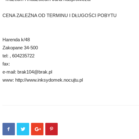
CENA ZALEŻNA OD TERMINU I DŁUGOŚCI POBYTU
Harenda k/48
Zakopane 34-500
tel: , 604235722
fax:
e-mail: brak104@brak.pl
www: http://www.inksydomek.nocujtu.pl