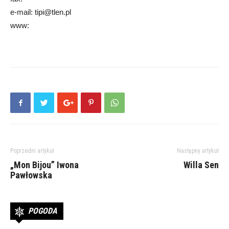
e-mail: tipi@tlen.pl
www:
Poprzedni artykuł
Następny artykuł
„Mon Bijou” Iwona
Willa Sen
Pawłowska
POGODA