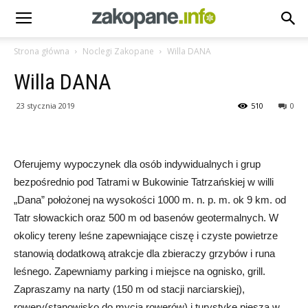
Strona główna
Noclegi Zakopane
Willa DANA
Willa DANA
23 stycznia 2019
510
0
Oferujemy wypoczynek dla osób indywidualnych i grup
bezpośrednio pod Tatrami w Bukowinie Tatrzańskiej w willi
„Dana” położonej na wysokości 1000 m. n. p. m. ok 9 km. od
Tatr słowackich oraz 500 m od basenów geotermalnych. W
okolicy tereny leśne zapewniające ciszę i czyste powietrze
stanowią dodatkową atrakcje dla zbieraczy grzybów i runa
leśnego. Zapewniamy parking i miejsce na ognisko, grill.
Zapraszamy na narty (150 m od stacji narciarskiej),
rowery(stanowisko do mycia rowerów) i turystykę pieszą w