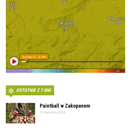
OSTATNIE Z 7 DNI
Paintball w Zakopanem
17 kwietnia 2024