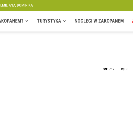
 EMILIANA, DOMINIKA
ZAKOPANEM?
TURYSTYKA
NOCLEGI W ZAKOPANEM
737
0