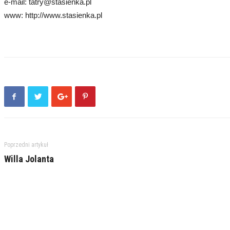
e-mail: tatry@stasienka.pl
www: http://www.stasienka.pl
Poprzedni artykuł
Willa Jolanta