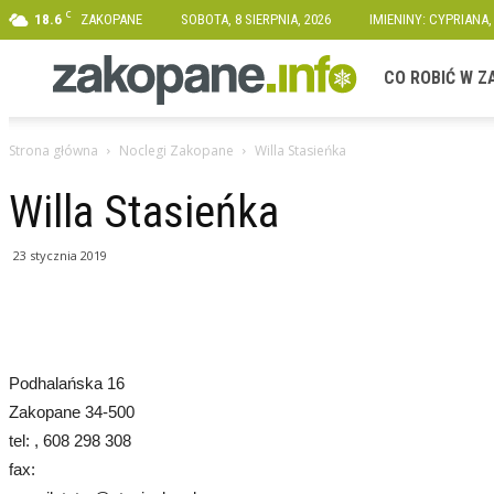
C
18.6
ZAKOPANE
SOBOTA, 8 SIERPNIA, 2026
IMIENINY: CYPRIANA,
Zakopane.info
CO ROBIĆ W 
Strona główna
Noclegi Zakopane
Willa Stasieńka
Willa Stasieńka
23 stycznia 2019
Podhalańska 16
Zakopane 34-500
tel: , 608 298 308
fax: