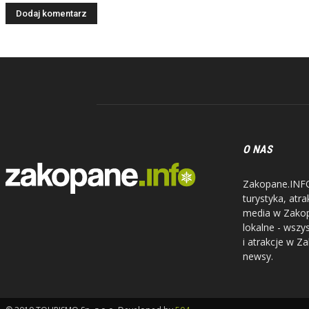
O NAS
Zakopane.INFO 
turystyka, atr
media w Zakopa
lokalne - wszy
i atrakcje w Z
newsy.