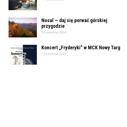
Nosal — daj się porwać górskiej
przygodzie
16 kwietnia 2024
Koncert „Fryderyki” w MCK Nowy Targ
15 kwietnia 2024