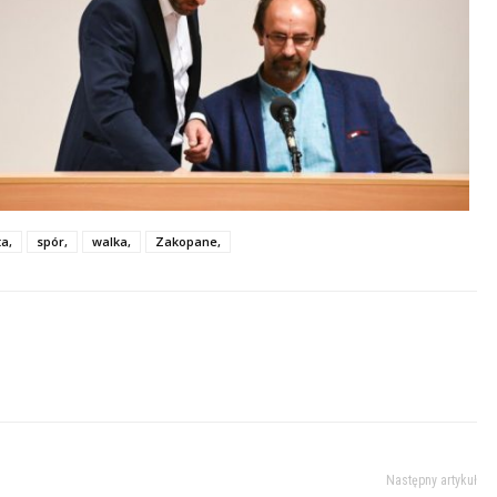
a,
spór,
walka,
Zakopane,
Następny artykuł