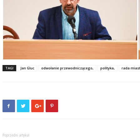
TAGI
Jan Gluc
odwołanie przewodniczącego,
polityka,
rada miast
Poprzedni artykuł