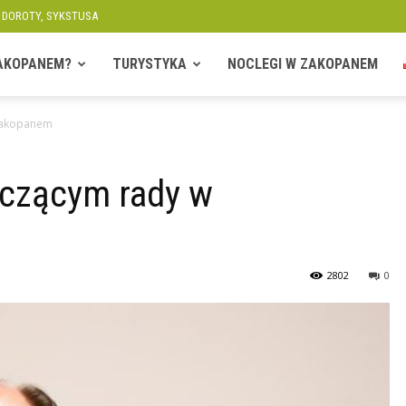
, DOROTY, SYKSTUSA
ZAKOPANEM?
TURYSTYKA
NOCLEGI W ZAKOPANEM
Zakopanem
czącym rady w
2802
0