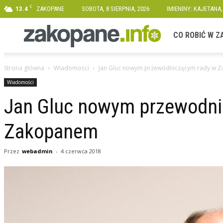
C
13.4
ZAKOPANE
SOBOTA, 8 SIERPNIA, 2026
IMIENINY: KAJETANA
Zakopane.info
CO ROBIĆ W 
Strona główna
Wiadomości
Jan Gluc nowym przewodniczącym rady w 
Wiadomości
Jan Gluc nowym przewodni
Zakopanem
Przez
webadmin
-
4 czerwca 2018