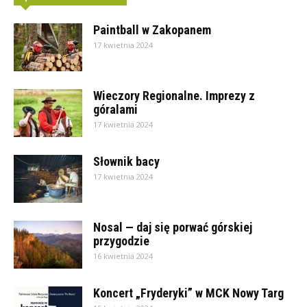
Paintball w Zakopanem
17 kwietnia 2024
Wieczory Regionalne. Imprezy z
góralami
17 kwietnia 2024
Słownik bacy
17 kwietnia 2024
Nosal — daj się porwać górskiej
przygodzie
16 kwietnia 2024
Koncert „Fryderyki” w MCK Nowy Targ