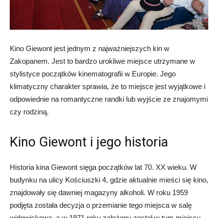
Kino Giewont jest jednym z najważniejszych kin w
Zakopanem. Jest to bardzo urokliwe miejsce utrzymane w
stylistyce początków kinematografii w Europie. Jego
klimatyczny charakter sprawia, że to miejsce jest wyjątkowe i
odpowiednie na romantyczne randki lub wyjście ze znajomymi
czy rodziną.
Kino Giewont i jego historia
Historia kina Giewont sięga początków lat 70. XX wieku. W
budynku na ulicy Kościuszki 4, gdzie aktualnie mieści się kino,
znajdowały się dawniej magazyny alkoholi. W roku 1959
podjęta została decyzja o przemianie tego miejsca w salę
widowiskową, a w 1971 roku założony został w tym miejscu