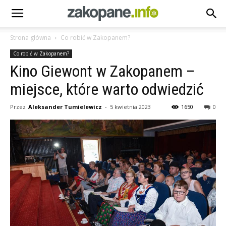
Strona główna
Co robić w Zakopanem?
Co robić w Zakopanem?
Kino Giewont w Zakopanem –
miejsce, które warto odwiedzić
Przez
Aleksander Tumielewicz
-
5 kwietnia 2023
1650
0