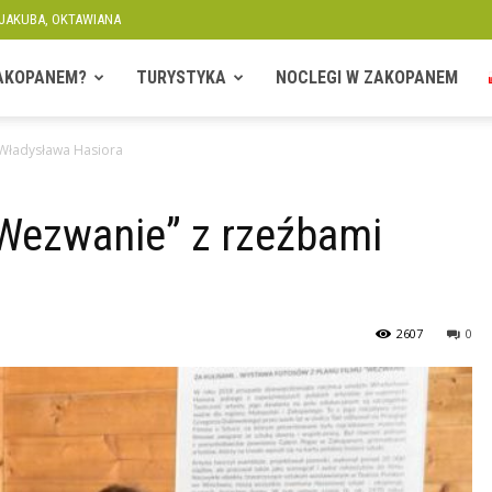
 JAKUBA, OKTAWIANA
ZAKOPANEM?
TURYSTYKA
NOCLEGI W ZAKOPANEM
 Władysława Hasiora
„Wezwanie” z rzeźbami
2607
0