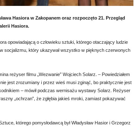
ława Hasiora w Zakopanem oraz rozpoczęto 21. Przegląd
lerii Hasiora.
ra opowiadającą o człowieku sztuki, którego otaczający ludzie
ów socjalizmu, który ukazywał wszystko w pięknych czerwonych
mina reżyser filmu „Wezwanie” Wojciech Solarz. – Powiedziałem
 nie jest zrozumiany i przez wieś musi zginąć, bo praktycznie jest
ył szkodnikiem – mówił podczas wernisażu wystawy Solarz. Reżyser
raszny „ochrzan”, że zgłębia jakieś mroki, zamiast pokazywać
Sztuce, którego pomysłodawcą był Władysław Hasior i Grzegorz