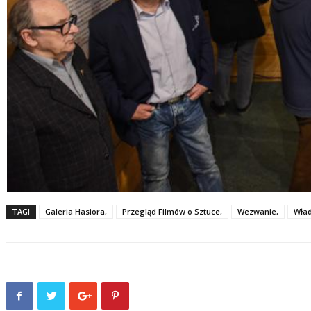
TAGI
Galeria Hasiora,
Przegląd Filmów o Sztuce,
Wezwanie,
Wład