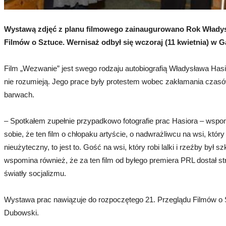
Wystawą zdjęć z planu filmowego zainaugurowano Rok Władys
Filmów o Sztuce. Wernisaż odbył się wczoraj (11 kwietnia) w Ga
Film „Wezwanie” jest swego rodzaju autobiografią Władysława Hasio
nie rozumieją. Jego prace były protestem wobec zakłamania czas
barwach.
– Spotkałem zupełnie przypadkowo fotografie prac Hasiora – wspo
sobie, że ten film o chłopaku artyście, o nadwrażliwcu na wsi, który
nieużyteczny, to jest to. Gość na wsi, który robi lalki i rzeźby b
wspomina również, że za ten film od byłego premiera PRL dostał st
światły socjalizmu.
Wystawa prac nawiązuje do rozpoczętego 21. Przeglądu Filmów o 
Dubowski.