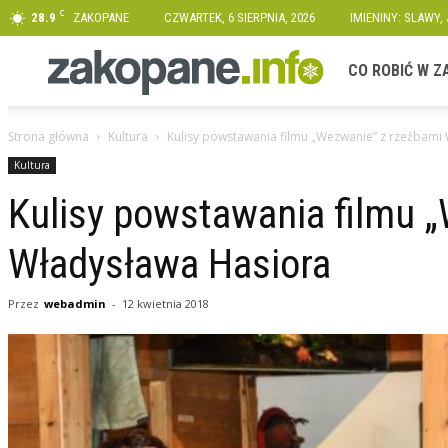
C
28.9
ZAKOPANE
CZWARTEK, 6 SIERPNIA, 2026
IMIENINY: SLAWY,
Zakopane.info
CO ROBIĆ W 
Strona główna
Kultura
Kulisy powstawania filmu „Wezwanie” z rzeźbami
Kultura
Kulisy powstawania filmu 
Władysława Hasiora
Przez
webadmin
-
12 kwietnia 2018