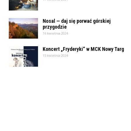
Nosal — daj się porwać górskiej
przygodzie
16 kwietnia 2024
Koncert „Fryderyki” w MCK Nowy Targ
15 kwietnia 2024