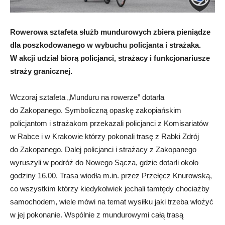
Rowerowa sztafeta służb mundurowych zbiera pieniądze
dla poszkodowanego w wybuchu policjanta i strażaka.
W akcji udział biorą policjanci, strażacy i funkcjonariusze
straży granicznej.
Wczoraj sztafeta „Munduru na rowerze” dotarła
do Zakopanego. Symboliczną opaskę zakopiańskim
policjantom i strażakom przekazali policjanci z Komisariatów
w Rabce i w Krakowie którzy pokonali trasę z Rabki Zdrój
do Zakopanego. Dalej policjanci i strażacy z Zakopanego
wyruszyli w podróż do Nowego Sącza, gdzie dotarli około
godziny 16.00. Trasa wiodła m.in. przez Przełęcz Knurowską,
co wszystkim którzy kiedykolwiek jechali tamtędy chociażby
samochodem, wiele mówi na temat wysiłku jaki trzeba włożyć
w jej pokonanie. Wspólnie z mundurowymi całą trasą