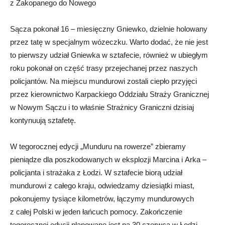
z Zakopanego do Nowego
Sącza pokonał 16 – miesięczny Gniewko, dzielnie holowany
przez tatę w specjalnym wózeczku. Warto dodać, że nie jest
to pierwszy udział Gniewka w sztafecie, również w ubiegłym
roku pokonał on część trasy przejechanej przez naszych
policjantów. Na miejscu mundurowi zostali ciepło przyjęci
przez kierownictwo Karpackiego Oddziału Straży Granicznej
w Nowym Sączu i to właśnie Strażnicy Graniczni dzisiaj
kontynuują sztafetę.
W tegorocznej edycji „Munduru na rowerze” zbieramy
pieniądze dla poszkodowanych w eksplozji Marcina i Arka –
policjanta i strażaka z Łodzi. W sztafecie biorą udział
mundurowi z całego kraju, odwiedzamy dziesiątki miast,
pokonujemy tysiące kilometrów, łączymy mundurowych
z całej Polski w jeden łańcuch pomocy. Zakończenie
tegorocznej edycji planowane jest na 30 czerwca w Łodzi.