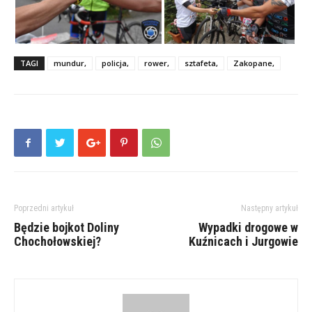
TAGI
mundur,
policja,
rower,
sztafeta,
Zakopane,
Poprzedni artykuł
Następny artykuł
Będzie bojkot Doliny
Wypadki drogowe w
Chochołowskiej?
Kuźnicach i Jurgowie