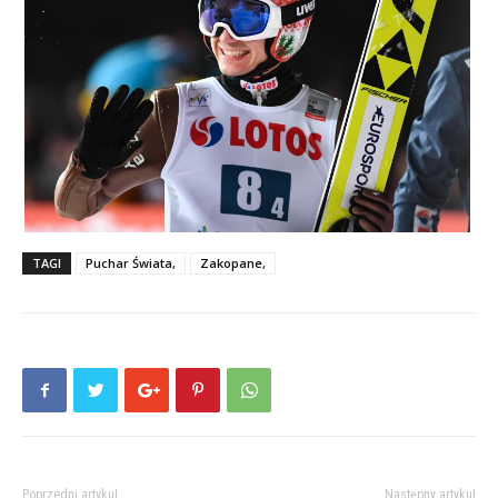
TAGI
Puchar Świata,
Zakopane,
Poprzedni artykuł
Następny artykuł