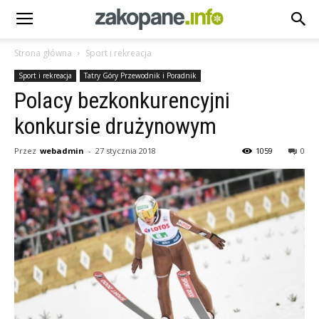
Strona główna
Sport i rekreacja
Sport i rekreacja
Tatry Góry Przewodnik i Poradnik
Polacy bezkonkurencyjni
konkursie drużynowym
Przez
webadmin
-
27 stycznia 2018
1059
0