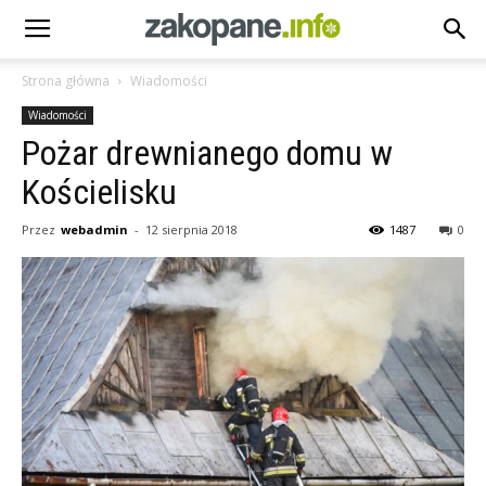
Strona główna
Wiadomości
Wiadomości
Pożar drewnianego domu w
Kościelisku
Przez
webadmin
-
12 sierpnia 2018
1487
0