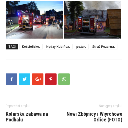
TAGI
Kościelisko,
Nędzy Kubińca,
pożar,
Straż Pożarna,
Poprzedni artykuł
Następny artykuł
Kolarska zabawa na
Nowi Zbójnicy i Wiyrchowe
Podhalu
Orlice (FOTO)