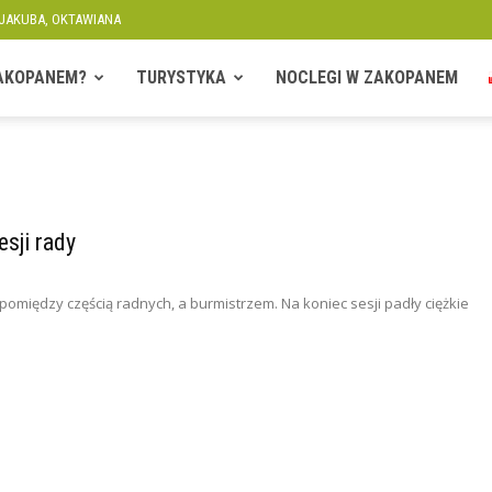
 JAKUBA, OKTAWIANA
ZAKOPANEM?
TURYSTYKA
NOCLEGI W ZAKOPANEM
esji rady
między częścią radnych, a burmistrzem. Na koniec sesji padły ciężkie