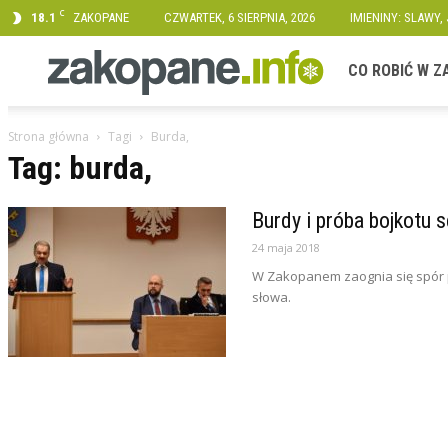
C
18.1
ZAKOPANE
CZWARTEK, 6 SIERPNIA, 2026
IMIENINY: SLAWY,
Zakopane.info
CO ROBIĆ W 
Strona główna
Tagi
Burda,
Tag: burda,
Burdy i próba bojkotu s
24 maja 2018
W Zakopanem zaognia się spór po
słowa.