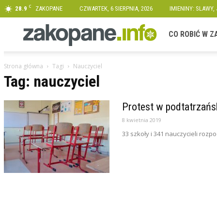
C
28.9
ZAKOPANE
CZWARTEK, 6 SIERPNIA, 2026
IMIENINY: SLAWY,
Zakopane.info
CO ROBIĆ W 
Strona główna
Tagi
Nauczyciel
Tag: nauczyciel
Protest w podtatrzańsk
8 kwietnia 2019
33 szkoły i 341 nauczycieli rozp