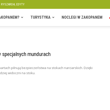
, RYSZARDA, EDYTY
ZAKOPANEM?
TURYSTYKA
NOCLEGI W ZAKOPANEM
 w specjalnych mundurach
nartach pilnują bezpieczeństwa na stokach narciarskich. Dzięki
iej widoczni na stoku.