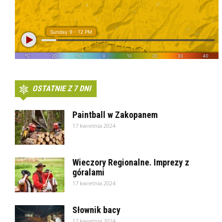
OSTATNIE Z 7 DNI
Paintball w Zakopanem
17 kwietnia 2024
Wieczory Regionalne. Imprezy z
góralami
17 kwietnia 2024
Słownik bacy
17 kwietnia 2024