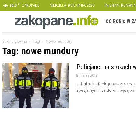
C
20.5
ZAKOPANE
NIEDZIELA, 9 SIERPNIA, 2026
IMIENINY: ROMANA
Zakopane.info
CO ROBIĆ W 
Strona główna
Tagi
Nowe mundury
Tag: nowe mundury
Policjanci na stokach
8 marca 2018
Od kilku lat funkcjonariusze na 
specjalnym mundurom będą bardz