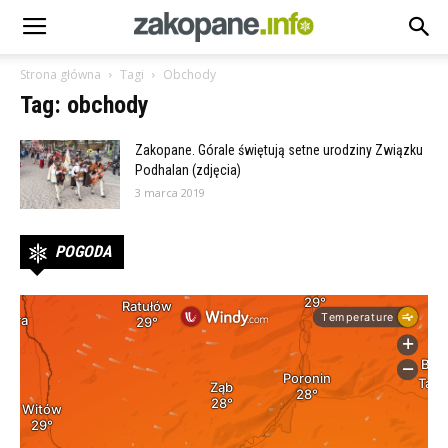
Strona główna
Tagi
Obchody
Tag: obchody
Zakopane. Górale świętują setne urodziny Związku
Podhalan (zdjęcia)
3 marca 2019
POGODA