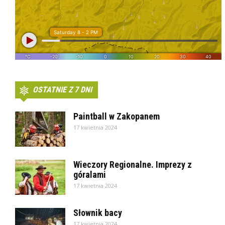
OSTATNIE Z 7 DNI
Paintball w Zakopanem
17 kwietnia 2024
Wieczory Regionalne. Imprezy z
góralami
17 kwietnia 2024
Słownik bacy
17 kwietnia 2024