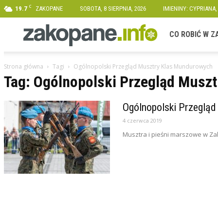
C
19.7
ZAKOPANE
SOBOTA, 8 SIERPNIA, 2026
IMIENINY: CYPRIANA,
Zakopane.info
CO ROBIĆ W 
Strona główna
Tagi
Ogólnopolski Przegląd Musztry Klas Mundurowych
Tag: Ogólnopolski Przegląd Musz
Ogólnopolski Przeglą
4 czerwca 2019
Musztra i pieśni marszowe w 