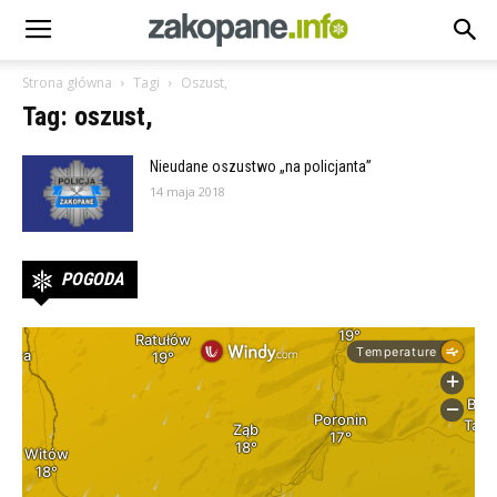
Strona główna
Tagi
Oszust,
Tag: oszust,
Nieudane oszustwo „na policjanta”
14 maja 2018
POGODA