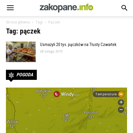
Strona główna
Tagi
Pączek
Tag: pączek
Usmażyli 20 tys. pączków na Tłusty Czwartek
28 lutego 2019
POGODA