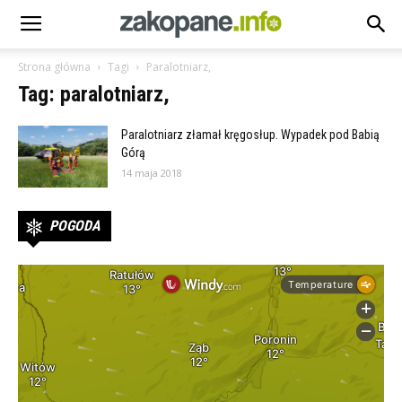
Strona główna
Tagi
Paralotniarz,
Tag: paralotniarz,
Paralotniarz złamał kręgosłup. Wypadek pod Babią
Górą
14 maja 2018
POGODA