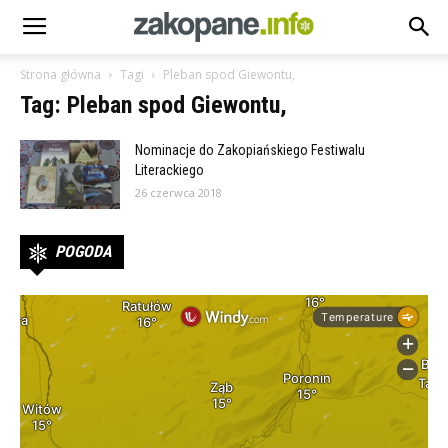
Strona główna
Tagi
Pleban spod Giewontu,
Tag: Pleban spod Giewontu,
Nominacje do Zakopiańskiego Festiwalu
Literackiego
26 czerwca 2018
POGODA