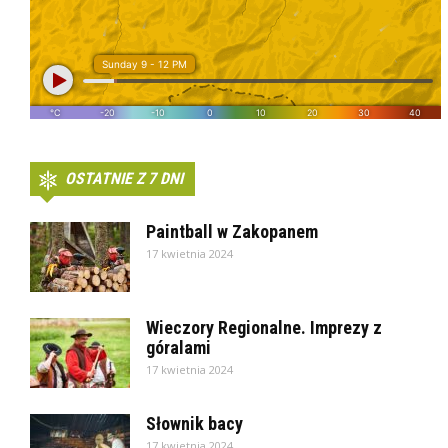
OSTATNIE Z 7 DNI
Paintball w Zakopanem
17 kwietnia 2024
Wieczory Regionalne. Imprezy z
góralami
17 kwietnia 2024
Słownik bacy
17 kwietnia 2024