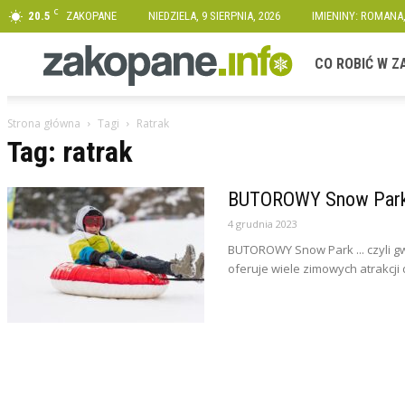
C
20.5
ZAKOPANE
NIEDZIELA, 9 SIERPNIA, 2026
IMIENINY: ROMANA
Zakopane.info
CO ROBIĆ W 
Strona główna
Tagi
Ratrak
Tag: ratrak
BUTOROWY Snow Par
4 grudnia 2023
BUTOROWY Snow Park ... czyli 
oferuje wiele zimowych atrakcji d