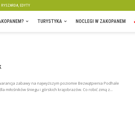
, RYSZARDA, EDYTY
ZAKOPANEM?
TURYSTYKA
NOCLEGI W ZAKOPANEM
k
gwarancja zabawy na najwyższym poziomie Bezwątpienia Podhale
la miłośników śniegu i górskich krajobrazów. Co robić zimą z...