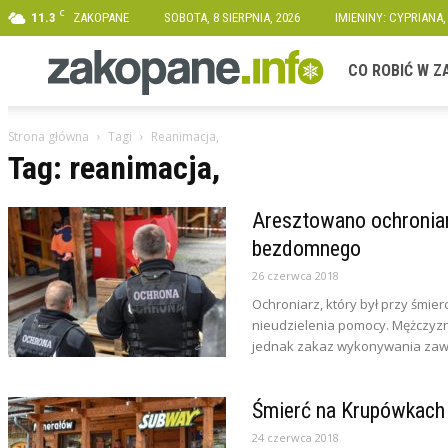
C
11.3
ZAKOPANE
SOBOTA, 8 SIERPNIA, 2026
IMIENINY: CYPRIANA,
Zakopane.info
CO ROBIĆ W 
Strona główna
Tagi
Reanimacja,
Tag: reanimacja,
Aresztowano ochroniarz
bezdomnego
26 czerwca 2018
Ochroniarz, który był przy śmi
nieudzielenia pomocy. Mężczyzn
jednak zakaz wykonywania zaw
Śmierć na Krupówkach
24 czerwca 2018