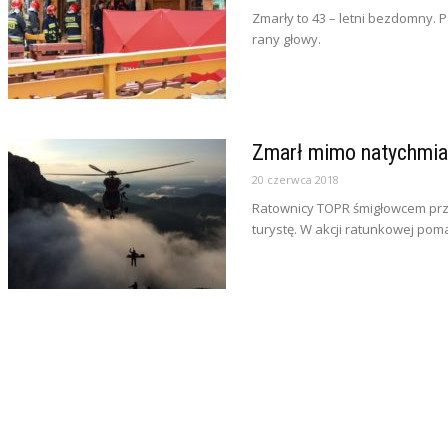
Zmarły to 43 – letni bezdomny. 
rany głowy.
Zmarł mimo natychmi
20 czerwca 2018
Ratownicy TOPR śmigłowcem prze
turystę. W akcji ratunkowej pomag