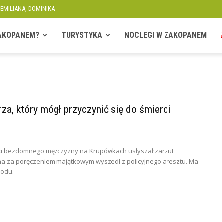
 EMILIANA, DOMINIKA
ZAKOPANEM?
TURYSTYKA
NOCLEGI W ZAKOPANEM
a, który mógł przyczynić się do śmierci
erci bezdomnego mężczyzny na Krupówkach usłyszał zarzut
a za poręczeniem majątkowym wyszedł z policyjnego aresztu. Ma
odu.