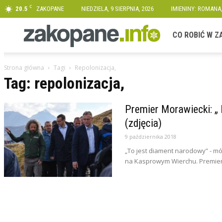
C
20.5
ZAKOPANE
NIEDZIELA, 9 SIERPNIA, 2026
IMIENINY: ROMANA
Zakopane.info
CO ROBIĆ W 
Strona główna
Tagi
Repolonizacja,
Tag: repolonizacja,
Premier Morawiecki: „
(zdjęcia)
9 października 2018
„To jest diament narodowy” - m
na Kasprowym Wierchu. Premier p