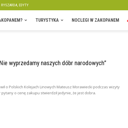
, RYSZARDA, EDYTY
ZAKOPANEM?
TURYSTYKA
NOCLEGI W ZAKOPANEM
 Nie wyprzedamy naszych dóbr narodowych”
ówił o Polskich Kolejach Linowych Mateusz Morawiecki podczas wizyty
ytany o cenę zakupu stwierdził jedynie, że jest dobra.