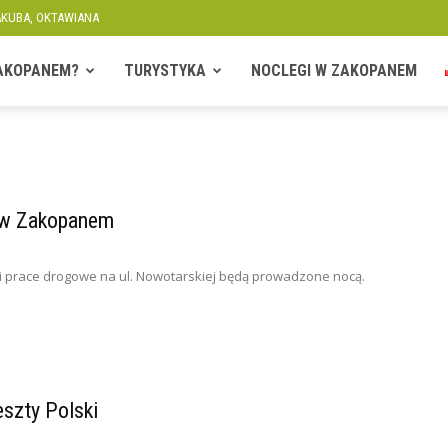
JAKUBA, OKTAWIANA
ZAKOPANEM?
TURYSTYKA
NOCLEGI W ZAKOPANEM
 w Zakopanem
i prace drogowe na ul. Nowotarskiej będą prowadzone nocą.
szty Polski