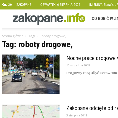
C
30
ZAKOPANE
CZWARTEK, 6 SIERPNIA, 2026
IMIENINY: SLAWY, 
Zakopane.info
CO ROBIĆ W 
Strona główna
Tagi
Roboty drogowe,
Tag: roboty drogowe,
Nocne prace drogowe
10 września 2018
Drogowcy chcą ulżyć kierowcom 
Zakopane odcięte od re
3 sierpnia 2018