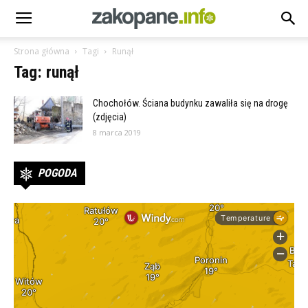
Strona główna
Tagi
Runął
Tag: runął
Chochołów. Ściana budynku zawaliła się na drogę
(zdjęcia)
8 marca 2019
POGODA