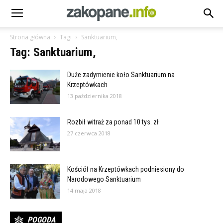
Strona główna
Tagi
Sanktuarium,
Tag: Sanktuarium,
Duże zadymienie koło Sanktuarium na
Krzeptówkach
13 października 2018
Rozbił witraż za ponad 10 tys. zł
27 czerwca 2018
Kościół na Krzeptówkach podniesiony do
Narodowego Sanktuarium
14 maja 2018
POGODA