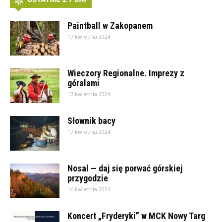
Paintball w Zakopanem
17 kwietnia 2024
Wieczory Regionalne. Imprezy z
góralami
17 kwietnia 2024
Słownik bacy
17 kwietnia 2024
Nosal — daj się porwać górskiej
przygodzie
16 kwietnia 2024
Koncert „Fryderyki” w MCK Nowy Targ