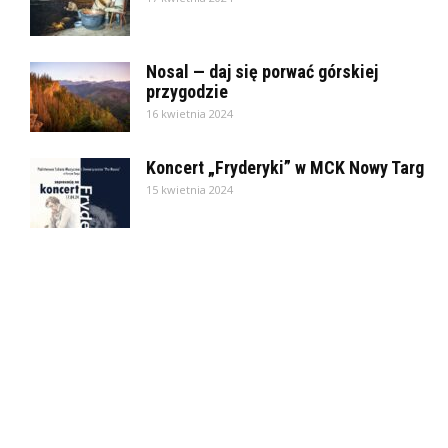
Nosal — daj się porwać górskiej
przygodzie
16 kwietnia 2024
Koncert „Fryderyki” w MCK Nowy Targ
15 kwietnia 2024