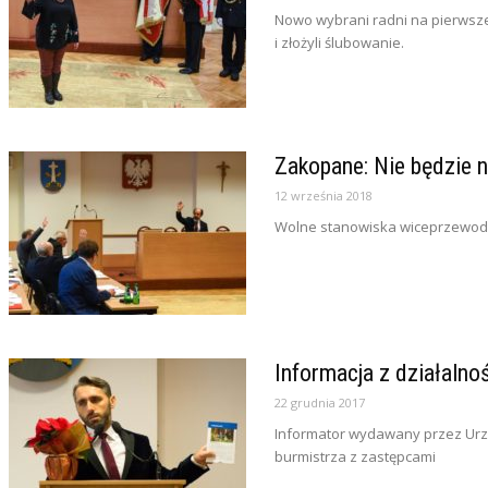
Nowo wybrani radni na pierwsze
i złożyli ślubowanie.
Zakopane: Nie będzie
12 września 2018
Wolne stanowiska wiceprzewodn
Informacja z działalno
22 grudnia 2017
Informator wydawany przez Urząd
burmistrza z zastępcami