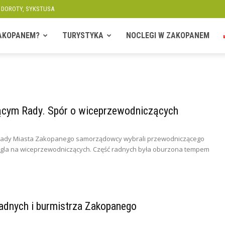
, DOROTY, SYKSTUSA
ZAKOPANEM?
TURYSTYKA
NOCLEGI W ZAKOPANEM
ącym Rady. Spór o wiceprzewodniczących
 Rady Miasta Zakopanego samorządowcy wybrali przewodniczącego
 Figla na wiceprzewodniczących. Część radnych była oburzona tempem
radnych i burmistrza Zakopanego