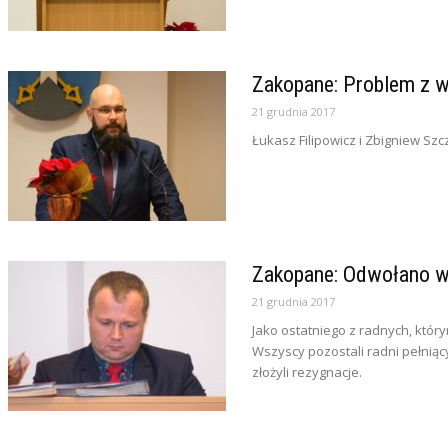
Zakopane: Problem z 
21 grudnia 2017
Łukasz Filipowicz i Zbigniew S
Zakopane: Odwołano w
21 grudnia 2017
Jako ostatniego z radnych, któr
Wszyscy pozostali radni pełnią
złożyli rezygnacje.