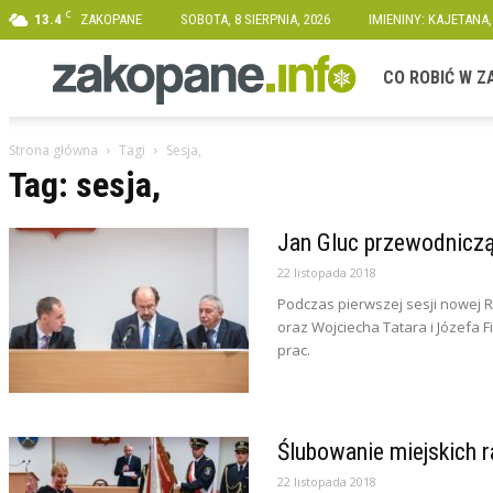
C
13.4
ZAKOPANE
SOBOTA, 8 SIERPNIA, 2026
IMIENINY: KAJETANA
Zakopane.info
CO ROBIĆ W 
Strona główna
Tagi
Sesja,
Tag: sesja,
Jan Gluc przewodnicz
22 listopada 2018
Podczas pierwszej sesji nowej
oraz Wojciecha Tatara i Józefa
prac.
Ślubowanie miejskich 
22 listopada 2018