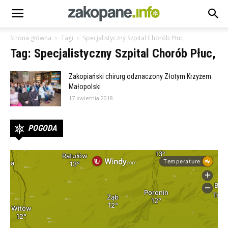
Strona główna
Tagi
Specjalistyczny Szpital Chorób Płuc,
Tag: Specjalistyczny Szpital Chorób Płuc,
Zakopiański chirurg odznaczony Złotym Krzyżem
Małopolski
17 kwietnia 2018
POGODA