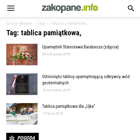
Strona główna
Tagi
Tablica pamiątkowa,
Tag: tablica pamiątkowa,
Upamiętnili Stanisława Barabasza (zdjęcia)
29 listopada 2018
Odsłonięto tablicę upamiętniającą odkrywcę wód
geotermalnych
19 września 2018
Tablica pamiątkowa dla „Ujka”
17 lipca 2018
POGODA