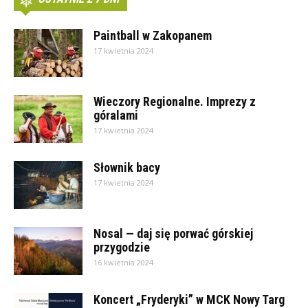
Paintball w Zakopanem
17 kwietnia 2024
Wieczory Regionalne. Imprezy z
góralami
17 kwietnia 2024
Słownik bacy
17 kwietnia 2024
Nosal — daj się porwać górskiej
przygodzie
16 kwietnia 2024
Koncert „Fryderyki” w MCK Nowy Targ