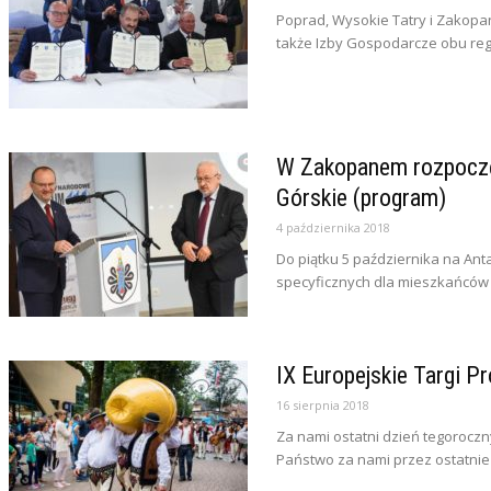
Poprad, Wysokie Tatry i Zakopan
także Izby Gospodarcze obu re
W Zakopanem rozpoczę
Górskie (program)
4 października 2018
Do piątku 5 października na An
specyficznych dla mieszkańców 
IX Europejskie Targi 
16 sierpnia 2018
Za nami ostatni dzień tegoroczn
Państwo za nami przez ostatnie 