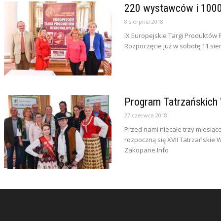
220 wystawców i 1000
8 sierpnia 2018
IX Europejskie Targi Produktów
Rozpoczęcie już w sobotę 11 sier
Program Tatrzańskich 
27 czerwca 2018
Przed nami niecałe trzy miesiąc
rozpoczną się XVII Tatrzańskie W
Zakopane.Info