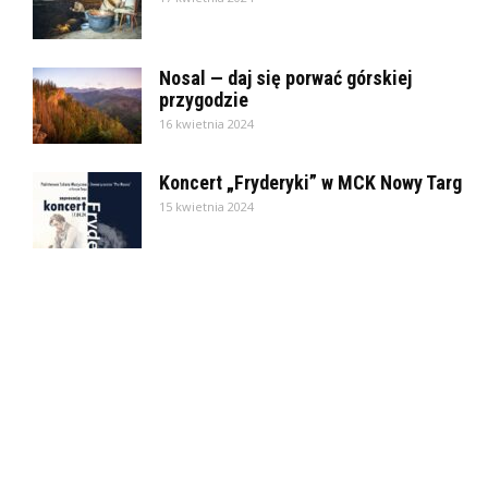
Nosal — daj się porwać górskiej
przygodzie
16 kwietnia 2024
Koncert „Fryderyki” w MCK Nowy Targ
15 kwietnia 2024