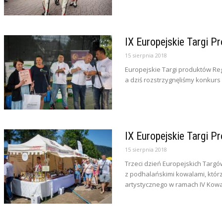
IX Europejskie Targi P
15 sierpnia 2018
Europejskie Targi produktów Reg
a dziś rozstrzygnęliśmy konkurs
IX Europejskie Targi P
15 sierpnia 2018
Trzeci dzień Europejskich Targ
z podhalańskimi kowalami, któr
artystycznego w ramach IV Kowal