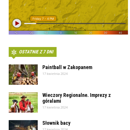
OSTATNIE Z 7 DNI
Paintball w Zakopanem
17 kwietnia 2024
Wieczory Regionalne. Imprezy z
góralami
17 kwietnia 2024
Słownik bacy
17 kwietnia 2024