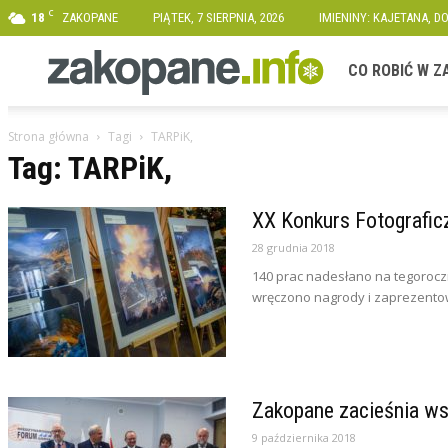
C
18
ZAKOPANE
PIĄTEK, 7 SIERPNIA, 2026
IMIENINY: KAJETANA, D
Zakopane.info
CO ROBIĆ W 
Strona główna
Tagi
TARPiK,
Tag: TARPiK,
XX Konkurs Fotografic
28 grudnia 2018
140 prac nadesłano na tegorocz
wręczono nagrody i zaprezento
Zakopane zacieśnia w
9 października 2018