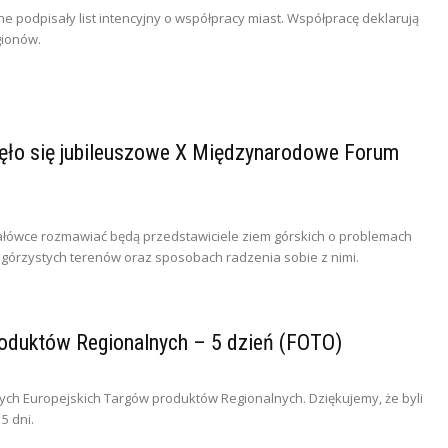
e podpisały list intencyjny o współpracy miast. Współpracę deklarują
gionów.
ło się jubileuszowe X Międzynarodowe Forum
tałówce rozmawiać będą przedstawiciele ziem górskich o problemach
górzystych terenów oraz sposobach radzenia sobie z nimi.
Produktów Regionalnych – 5 dzień (FOTO)
ych Europejskich Targów produktów Regionalnych. Dziękujemy, że byli
5 dni.