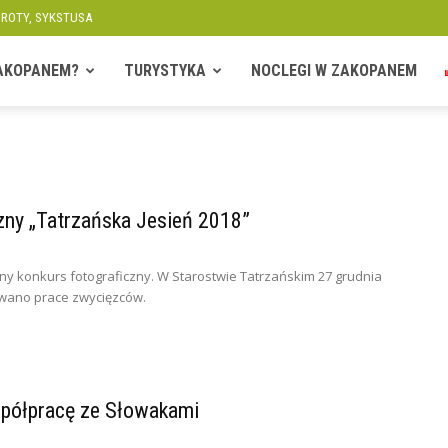
OROTY, SYKSTUSA
ZAKOPANEM?
TURYSTYKA
NOCLEGI W ZAKOPANEM
zny „Tatrzańska Jesień 2018”
ny konkurs fotograficzny. W Starostwie Tatrzańskim 27 grudnia
wano prace zwycięzców.
spółpracę ze Słowakami