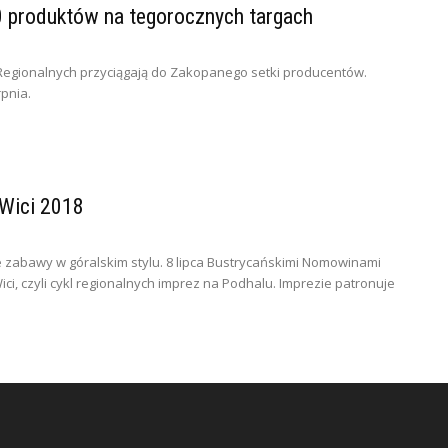
 produktów na tegorocznych targach
 Regionalnych przyciągają do Zakopanego setki producentów.
pnia.
Wici 2018
e zabawy w góralskim stylu. 8 lipca Bustrycańskimi Nomowinami
ici, czyli cykl regionalnych imprez na Podhalu. Imprezie patronuje