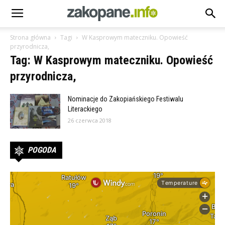
Strona główna
Tagi
W Kasprowym mateczniku. Opowieść
przyrodnicza,
Tag: W Kasprowym mateczniku. Opowieść
przyrodnicza,
Nominacje do Zakopiańskiego Festiwalu
Literackiego
26 czerwca 2018
POGODA