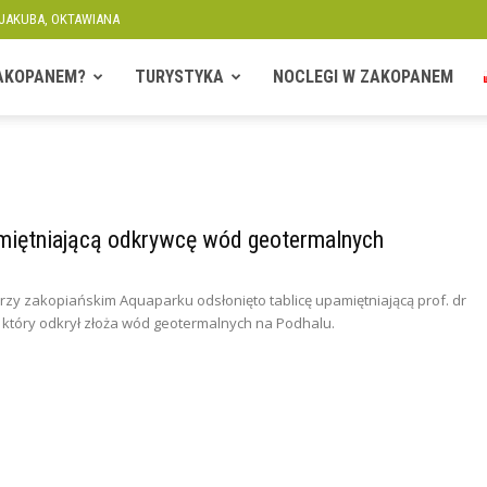
 JAKUBA, OKTAWIANA
ZAKOPANEM?
TURYSTYKA
NOCLEGI W ZAKOPANEM
amiętniającą odkrywcę wód geotermalnych
r przy zakopiańskim Aquaparku odsłonięto tablicę upamiętniającą prof. dr
 który odkrył złoża wód geotermalnych na Podhalu.