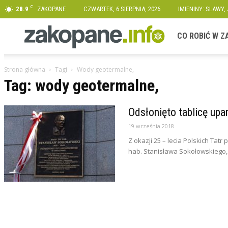
C
28.9
ZAKOPANE
CZWARTEK, 6 SIERPNIA, 2026
IMIENINY: SLAWY,
Zakopane.info
CO ROBIĆ W 
Strona główna
Tagi
Wody geotermalne,
Tag: wody geotermalne,
Odsłonięto tablicę up
19 września 2018
Z okazji 25 – lecia Polskich Tat
hab. Stanisława Sokołowskiego,