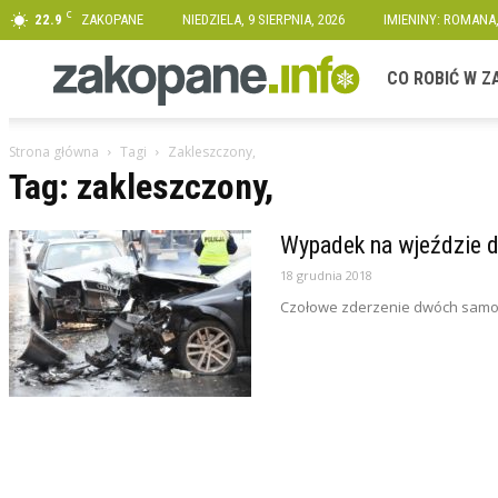
C
22.9
ZAKOPANE
NIEDZIELA, 9 SIERPNIA, 2026
IMIENINY: ROMANA
Zakopane.info
CO ROBIĆ W 
Strona główna
Tagi
Zakleszczony,
Tag: zakleszczony,
Wypadek na wjeździe 
18 grudnia 2018
Czołowe zderzenie dwóch samo