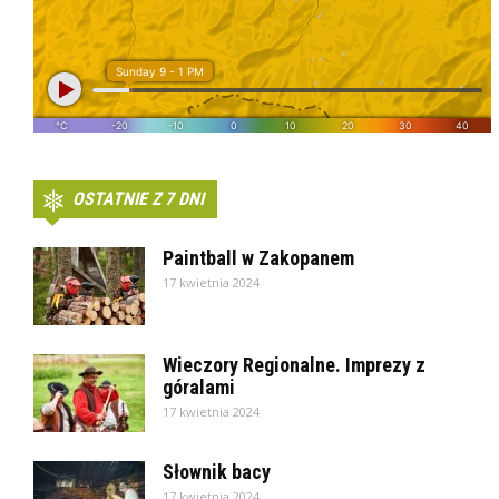
OSTATNIE Z 7 DNI
Paintball w Zakopanem
17 kwietnia 2024
Wieczory Regionalne. Imprezy z
góralami
17 kwietnia 2024
Słownik bacy
17 kwietnia 2024