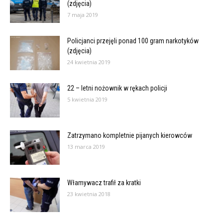
(zdjęcia)
7 maja 2019
Policjanci przejęli ponad 100 gram narkotyków
(zdjęcia)
24 kwietnia 2019
22 – letni nożownik w rękach policji
5 kwietnia 2019
Zatrzymano kompletnie pijanych kierowców
13 marca 2019
Włamywacz trafił za kratki
23 kwietnia 2018