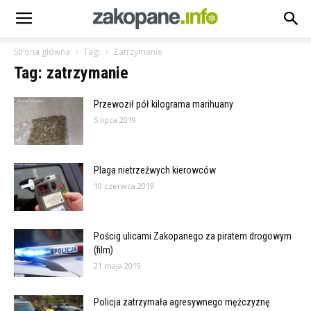
Strona główna
Tagi
Zatrzymanie
Tag: zatrzymanie
Przewoził pół kilograma marihuany
5 lipca 2019
Plaga nietrzeźwych kierowców
10 czerwca 2019
Pościg ulicami Zakopanego za piratem drogowym
(film)
21 maja 2019
Policja zatrzymała agresywnego mężczyznę