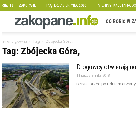
C
18
ZAKOPANE
PIĄTEK, 7 SIERPNIA, 2026
IMIENINY: KAJETANA, D
Zakopane.info
CO ROBIĆ W 
Strona główna
Tagi
Zbójecka Góra,
Tag: Zbójecka Góra,
Drogowcy otwierają no
11 października 2018
Dzisiaj przed południem otwart