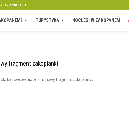
OROTY, SYKSTUSA
ZAKOPANEM?
TURYSTYKA
NOCLEGI W ZAKOPANEM
wy fragment zakopianki
y dla kierowców ma zostać nowy fragment zakopianki.