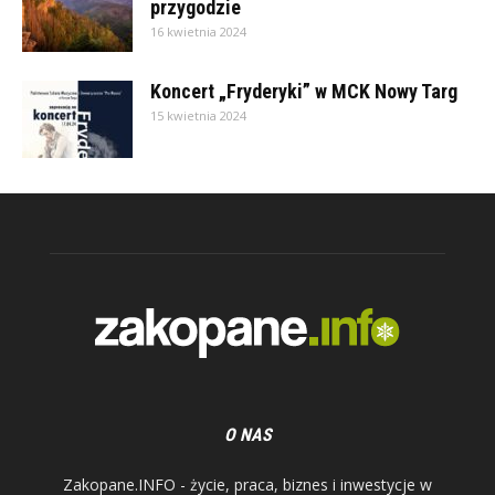
przygodzie
16 kwietnia 2024
Koncert „Fryderyki” w MCK Nowy Targ
15 kwietnia 2024
O NAS
Zakopane.INFO - życie, praca, biznes i inwestycje w