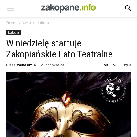
Strona główna
Kultura
Kultura
W niedzielę startuje
Zakopiańskie Lato Teatralne
Przez
webadmin
-
29 czerwca 2018
1092
0