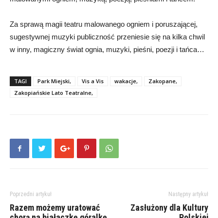
Za sprawą magii teatru malowanego ogniem i poruszającej,
sugestywnej muzyki publiczność przeniesie się na kilka chwil
w inny, magiczny świat ognia, muzyki, pieśni, poezji i tańca…
TAGI
Park Miejski,
Vis a Vis
wakacje,
Zakopane,
Zakopiańskie Lato Teatralne,
Poprzedni artykuł
Następny artykuł
Razem możemy uratować
Zasłużony dla Kultury
chorą na białaczkę góralkę
Polskiej