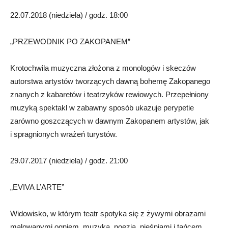
22.07.2018 (niedziela) / godz. 18:00
„PRZEWODNIK PO ZAKOPANEM”
Krotochwila muzyczna złożona z monologów i skeczów
autorstwa artystów tworzących dawną bohemę Zakopanego
znanych z kabaretów i teatrzyków rewiowych. Przepełniony
muzyką spektakl w zabawny sposób ukazuje perypetie
zarówno goszczących w dawnym Zakopanem artystów, jak
i spragnionych wrażeń turystów.
29.07.2017 (niedziela) / godz. 21:00
„EVIVA L’ARTE”
Widowisko, w którym teatr spotyka się z żywymi obrazami
malowanymi ogniem, muzyką, poezją, pieśniami i tańcem.