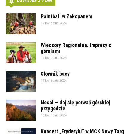
OSTATNIE Z 7 DNI
Paintball w Zakopanem
17 kwietnia 2024
Wieczory Regionalne. Imprezy z
góralami
17 kwietnia 2024
Słownik bacy
17 kwietnia 2024
Nosal — daj się porwać górskiej
przygodzie
16 kwietnia 2024
Koncert „Fryderyki” w MCK Nowy Targ