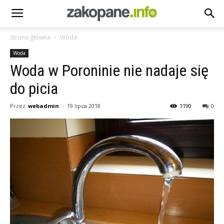
Strona główna
Woda
Woda
Woda w Poroninie nie nadaje się
do picia
Przez
webadmin
-
19 lipca 2018
1190
0