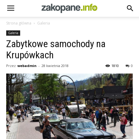
Strona główna
Galeria
Galeria
Zabytkowe samochody na
Krupówkach
Przez
webadmin
-
28 kwietnia 2018
1810
0