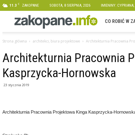
C
11.3
ZAKOPANE
SOBOTA, 8 SIERPNIA, 2026
IMIENINY: CYPRIANA,
Zakopane.info
CO ROBIĆ W 
Strona główna
architekci, biura projektowe
Architekturnia Pracownia P
Architekturnia Pracownia 
Kasprzycka-Hornowska
23 stycznia 2019
Architekturnia Pracownia Projektowa Kinga Kasprzycka-Hornowsk