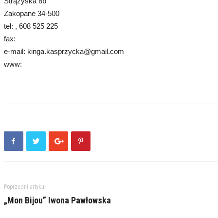
Strążyska 8b
Zakopane 34-500
tel: , 608 525 225
fax:
e-mail: kinga.kasprzycka@gmail.com
www:
Poprzedni artykuł
„Mon Bijou” Iwona Pawłowska