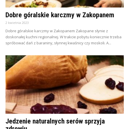
Dobre góralskie karczmy w Zakopanem
2 kwietnia 2023
Dobre góralskie karczmy w Zakopanem Zakopane słynie z
doskonałej kuchni regionalnej. W trakcie pobytu koniecznie trzeba
spróbować dań z baraniny, słynnej kwaśnicy czy moskoli. A...
Jedzenie naturalnych serów sprzyja
zdrowiu