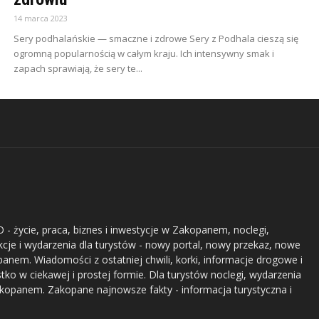
14 marca 2023
Sery podhalańskie — smaczne i zdrowe Sery z Podhala cieszą się
ogromną popularnością w całym kraju. Ich intensywny smak i
zapach sprawiają, że sery te...
- życie, praca, biznes i inwestycje w Zakopanem, noclegi,
akcje i wydarzenia dla turystów - nowy portal, nowy przekaz, nowe
nem. Wiadomości z ostatniej chwili, korki, informacje drogowe i
stko w ciekawej i prostej formie. Dla turystów noclegi, wydarzenia
akopanem. Zakopane najnowsze fakty - informacja turystyczna i