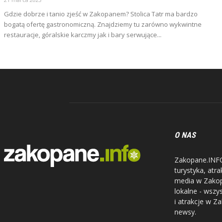
Gdzie dobrze i tanio zjeść w Zakopanem? Stolica Tatr ma bardzo
bogatą ofertę gastronomiczną. Znajdziemy tu zarówno wykwintne
restauracje, góralskie karczmy jak i bary serwujące...
O NAS
Zakopane.INFO 
turystyka, atr
media w Zakopa
lokalne - wszy
i atrakcje w Z
newsy.