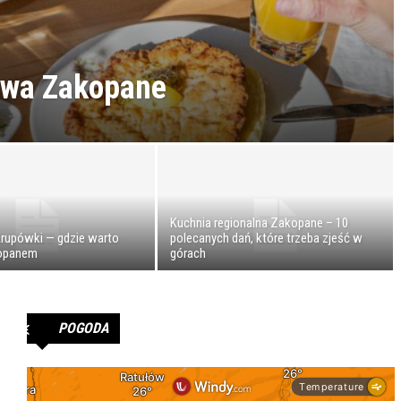
wa Zakopane
Kuchnia regionalna Zakopane – 10
Krupówki — gdzie warto
polecanych dań, które trzeba zjeść w
kopanem
górach
POGODA