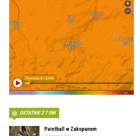
OSTATNIE Z 7 DNI
Paintball w Zakopanem
17 kwietnia 2024