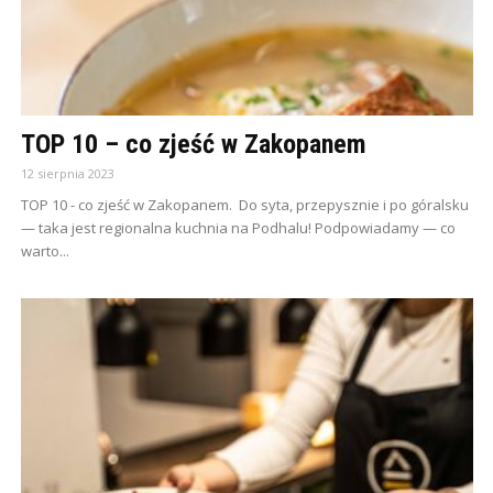
TOP 10 – co zjeść w Zakopanem
12 sierpnia 2023
TOP 10 - co zjeść w Zakopanem. Do syta, przepysznie i po góralsku
— taka jest regionalna kuchnia na Podhalu! Podpowiadamy — co
warto...