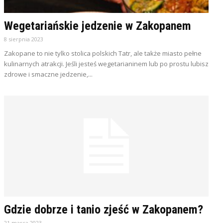
Wegetariańskie jedzenie w Zakopanem
8 sierpnia 2023
Zakopane to nie tylko stolica polskich Tatr, ale także miasto pełne
kulinarnych atrakcji. Jeśli jesteś wegetarianinem lub po prostu lubisz
zdrowe i smaczne jedzenie,...
Gdzie dobrze i tanio zjeść w Zakopanem?
21 marca 2023