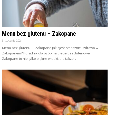
Menu bez glutenu – Zakopane
3 stycznia 2024
Menu bez glutenu — Zakopane Jak zjeść smacznie i zdrowo w
Zakopanem? Poradnik dla osób na diecie bezglutenowej.
Zakopane to nie tylko piękne widoki, ale także...