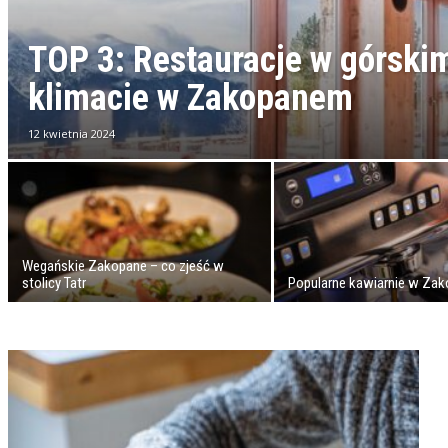
TOP 3: Restauracje w górski
klimacie w Zakopanem
12 kwietnia 2024
Wegańskie Zakopane – co zjeść w
stolicy Tatr
Popularne kawiarnie w Za