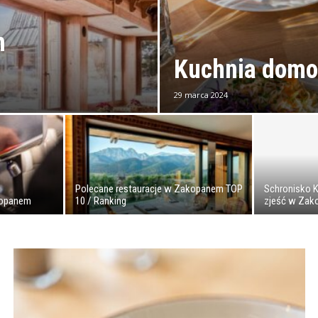
m
Kuchnia domo
29 marca 2024
Polecane restauracje w Zakopanem TOP
Schronisko 
kopanem
10 / Ranking
zjeść w Za